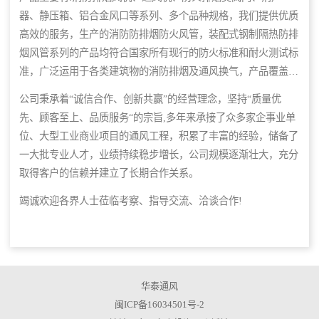
器、静压箱、铝合金风口等系列、多个品种规格，我们提供优质
高效的服务，生产的消防防排烟防火风管，装配式钢制隔热防排
烟风管系列的产品均符合国家所有现行的防火标准和耐火测试标
准，广泛运用于各类建筑物的消防排烟及通风换气，产品覆盖国
内多个城市，并远销海外市场。公司集设计、生产、销售、安装
公司秉承着“诚信合作、创新共赢”的经营理念，坚持“质量优
为一体,并已为上千个项目提供售后服务，具有年产亿元以上的
先、顾客至上、品质服务“的宗旨,多年来承接了众多家企事业单
制造能力。
位、大型工业商业项目的通风工程，积累了丰富的经验，储备了
一大批专业人才，业绩持续稳步増长，公司规模逐渐壮大，充分
取得客户的信赖并建立了长期合作关系。
竭诚欢迎各界人士莅临考察、指导交流、洽谈合作!
华泰通风
闽ICP备16034501号-2