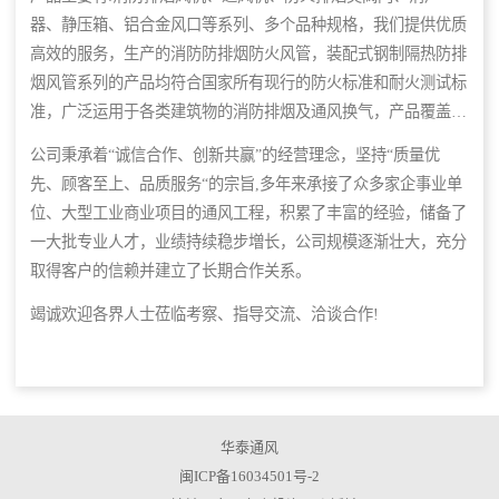
器、静压箱、铝合金风口等系列、多个品种规格，我们提供优质
高效的服务，生产的消防防排烟防火风管，装配式钢制隔热防排
烟风管系列的产品均符合国家所有现行的防火标准和耐火测试标
准，广泛运用于各类建筑物的消防排烟及通风换气，产品覆盖国
内多个城市，并远销海外市场。公司集设计、生产、销售、安装
公司秉承着“诚信合作、创新共赢”的经营理念，坚持“质量优
为一体,并已为上千个项目提供售后服务，具有年产亿元以上的
先、顾客至上、品质服务“的宗旨,多年来承接了众多家企事业单
制造能力。
位、大型工业商业项目的通风工程，积累了丰富的经验，储备了
一大批专业人才，业绩持续稳步増长，公司规模逐渐壮大，充分
取得客户的信赖并建立了长期合作关系。
竭诚欢迎各界人士莅临考察、指导交流、洽谈合作!
华泰通风
闽ICP备16034501号-2