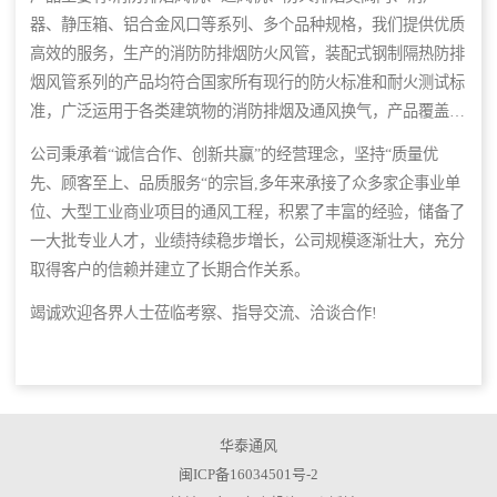
器、静压箱、铝合金风口等系列、多个品种规格，我们提供优质
高效的服务，生产的消防防排烟防火风管，装配式钢制隔热防排
烟风管系列的产品均符合国家所有现行的防火标准和耐火测试标
准，广泛运用于各类建筑物的消防排烟及通风换气，产品覆盖国
内多个城市，并远销海外市场。公司集设计、生产、销售、安装
公司秉承着“诚信合作、创新共赢”的经营理念，坚持“质量优
为一体,并已为上千个项目提供售后服务，具有年产亿元以上的
先、顾客至上、品质服务“的宗旨,多年来承接了众多家企事业单
制造能力。
位、大型工业商业项目的通风工程，积累了丰富的经验，储备了
一大批专业人才，业绩持续稳步増长，公司规模逐渐壮大，充分
取得客户的信赖并建立了长期合作关系。
竭诚欢迎各界人士莅临考察、指导交流、洽谈合作!
华泰通风
闽ICP备16034501号-2