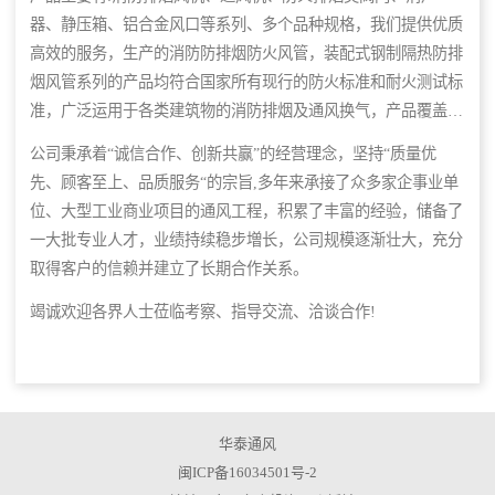
器、静压箱、铝合金风口等系列、多个品种规格，我们提供优质
高效的服务，生产的消防防排烟防火风管，装配式钢制隔热防排
烟风管系列的产品均符合国家所有现行的防火标准和耐火测试标
准，广泛运用于各类建筑物的消防排烟及通风换气，产品覆盖国
内多个城市，并远销海外市场。公司集设计、生产、销售、安装
公司秉承着“诚信合作、创新共赢”的经营理念，坚持“质量优
为一体,并已为上千个项目提供售后服务，具有年产亿元以上的
先、顾客至上、品质服务“的宗旨,多年来承接了众多家企事业单
制造能力。
位、大型工业商业项目的通风工程，积累了丰富的经验，储备了
一大批专业人才，业绩持续稳步増长，公司规模逐渐壮大，充分
取得客户的信赖并建立了长期合作关系。
竭诚欢迎各界人士莅临考察、指导交流、洽谈合作!
华泰通风
闽ICP备16034501号-2