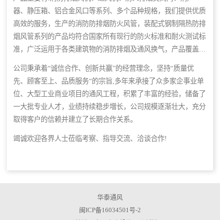
器、静压箱、铝合金风口等系列、多个品种规格，我们提供优质
高效的服务，生产的消防防排烟防火风管，装配式钢制隔热防排
烟风管系列的产品均符合国家所有现行的防火标准和耐火测试标
准，广泛运用于各类建筑物的消防排烟及通风换气，产品覆盖国
内多个城市，并远销海外市场。公司集设计、生产、销售、安装
公司秉承着“诚信合作、创新共赢”的经营理念，坚持“质量优
为一体,并已为上千个项目提供售后服务，具有年产亿元以上的
先、顾客至上、品质服务“的宗旨,多年来承接了众多家企事业单
制造能力。
位、大型工业商业项目的通风工程，积累了丰富的经验，储备了
一大批专业人才，业绩持续稳步増长，公司规模逐渐壮大，充分
取得客户的信赖并建立了长期合作关系。
竭诚欢迎各界人士莅临考察、指导交流、洽谈合作!
华泰通风
闽ICP备16034501号-2